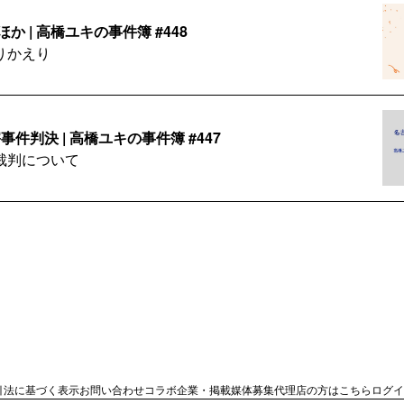
か | 高橋ユキの事件簿 #448
りかえり
件判決 | 高橋ユキの事件簿 #447
裁判について
026/07 | 高橋ユキの事件簿 #446
ダーの手記/2026年7月
たい | 高橋ユキの事件簿 #445
引法に基づく表示
お問い合わせ
コラボ企業・掲載媒体募集
代理店の方はこちら
ログイ