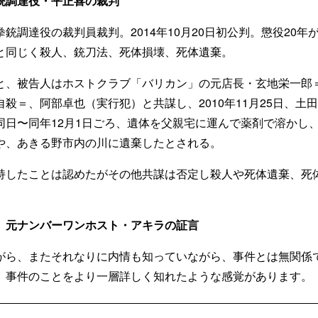
銃調達役・平正喜の裁判
銃調達役の裁判員裁判。2014年10月20日初公判。懲役20年
と同じく殺人、銃刀法、死体損壊、死体遺棄。
、被告人はホストクラブ「バリカン」の元店長・玄地栄一郎＝20
殺＝、阿部卓也（実行犯）と共謀し、2010年11月25日、土
同日〜同年12月1日ごろ、遺体を父親宅に運んで薬剤で溶かし
や、あきる野市内の川に遺棄したとされる。
持したことは認めたがその他共謀は否定し殺人や死体遺棄、死
」元ナンバーワンホスト・アキラの証言
ら、またそれなりに内情も知っていながら、事件とは無関係
、事件のことをより一層詳しく知れたような感覚があります。