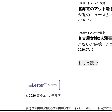
サポートメンバー限定
北海道のアウト老 ほ
今週のニュースふ
2026.07.26
サポートメンバー限定
名古屋女性2人殺害事
こないだ傍聴した
2026.07.19
もっと読む
読者限定
広域強盗実行役の手記2
広域強盗実行役リー
2026.07.12
サポートメンバー限定
© 2026 高橋ユキの事件簿
たまには雑談をしてみ
こんにちは
書き手利用規約
読み手利用規約
プライバシーポリシー
特定商取
2026.07.05