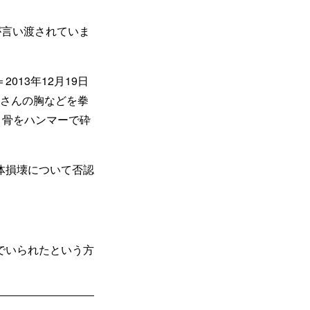
が言い渡されていま
13年12月19日
田さんの胸などを拳
、骨をハンマーで砕
体損壊について否認
でいられたという方