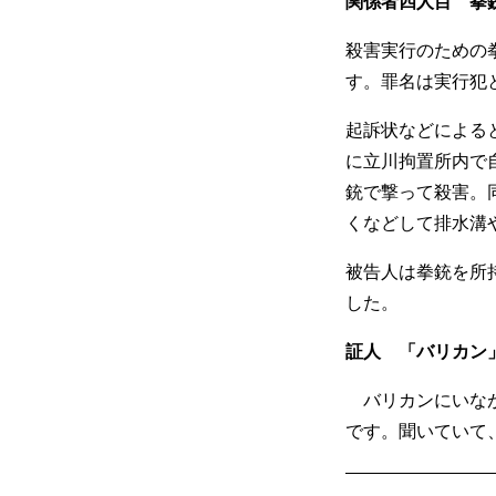
関係者四人目 拳
殺害実行のための拳
す。罪名は実行犯
起訴状などによると
に立川拘置所内で自
銃で撃って殺害。
くなどして排水溝
被告人は拳銃を所
した。
証人 「バリカン
バリカンにいなが
です。聞いていて